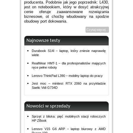
producenta. Podobnie jak jego poprzednik: L430,
jest on notebookiem, który w dosyć atrakcyjnej
cenie oferuje zaawansowane rozwiązania
biznesowe, ot choćby wbudowany na spodzie
obudowy port dokowania.
Czytaj więcej...
Najnowsze testy
Durabook S14I – laptop, który zniesie naprawdę
wiele
RealWear HMT-1 – dla profesjonalistów mających
ręce pełne roboty
Lenovo ThinkPad L390 – mobilny laptop do pracy
Jest moc – minitest RTX 2060 na przykładzie
Saelic Vidi G734D
Nowości w sprzedaży
Sprzęt z bliska: pięć mobilnych stacji roboczych
HP ZBook
Lenovo V15 G6 ARP – laptop biurowy z AMD