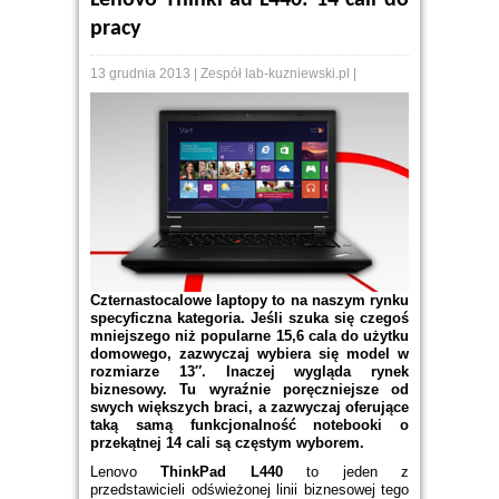
Lenovo ThinkPad L440: 14 cali do
pracy
13 grudnia 2013 | Zespół lab-kuzniewski.pl |
Czternastocalowe laptopy to na naszym rynku
specyficzna kategoria. Jeśli szuka się czegoś
mniejszego niż popularne 15,6 cala do użytku
domowego, zazwyczaj wybiera się model w
rozmiarze 13″. Inaczej wygląda rynek
biznesowy. Tu wyraźnie poręczniejsze od
swych większych braci, a zazwyczaj oferujące
taką samą funkcjonalność notebooki o
przekątnej 14 cali są częstym wyborem.
Lenovo
ThinkPad L440
to jeden z
przedstawicieli odświeżonej linii biznesowej tego